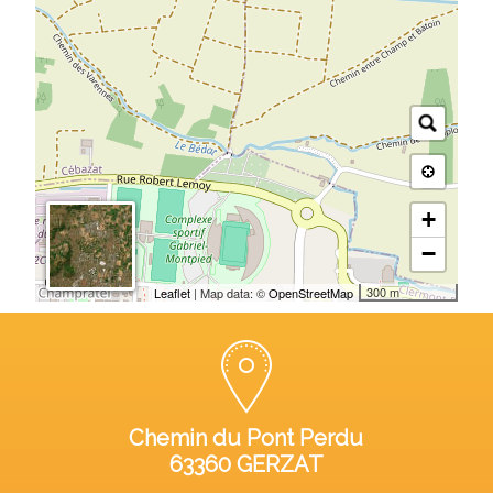
+
−
300 m
Leaflet
| Map data: ©
OpenStreetMap
Chemin du Pont Perdu
63360 GERZAT